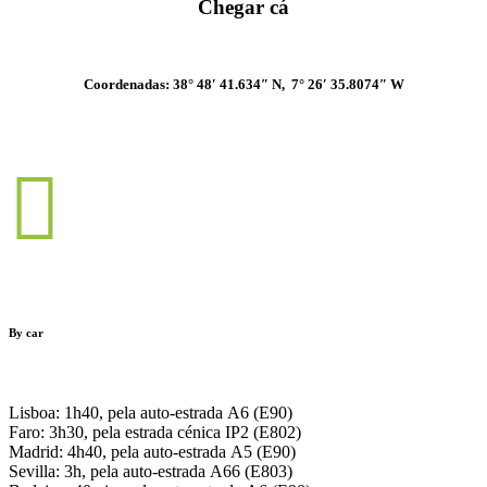
Chegar cá
Coordenadas: 38° 48′ 41.634″ N, 7° 26′ 35.8074″ W
By car
Lisboa: 1h40, pela auto-estrada A6 (E90)
Faro: 3h30, pela estrada cénica IP2 (E802)
Madrid: 4h40, pela auto-estrada A5 (E90)
Sevilla: 3h, pela auto-estrada A66 (E803)