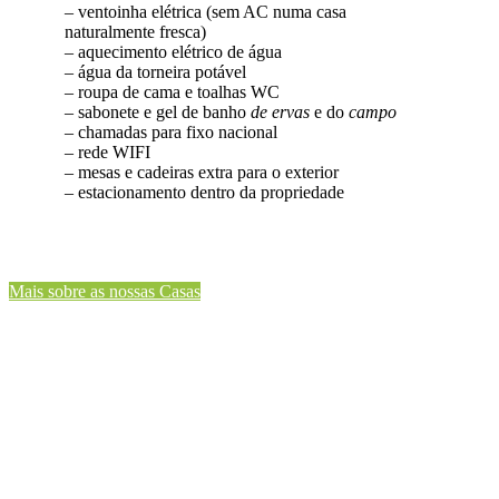
– ventoinha elétrica (sem AC numa casa
naturalmente fresca)
– aquecimento elétrico de água
– água da torneira potável
– roupa de cama e toalhas WC
– sabonete e gel de banho
de ervas
e do
campo
– chamadas para fixo nacional
– rede WIFI
– mesas e cadeiras extra para o exterior
– estacionamento dentro da propriedade
Mais sobre as nossas Casas