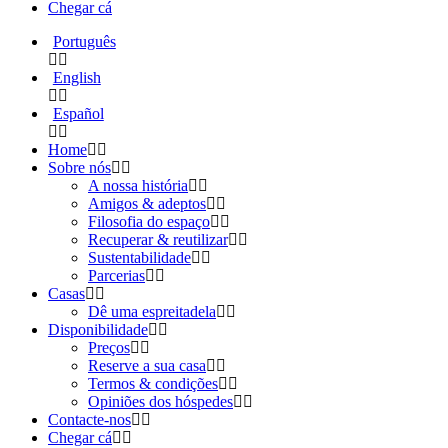
Chegar cá
Português
English
Español
Home
Sobre nós
A nossa história
Amigos & adeptos
Filosofia do espaço
Recuperar & reutilizar
Sustentabilidade
Parcerias
Casas
Dê uma espreitadela
Disponibilidade
Preços
Reserve a sua casa
Termos & condições
Opiniões dos hóspedes
Contacte-nos
Chegar cá